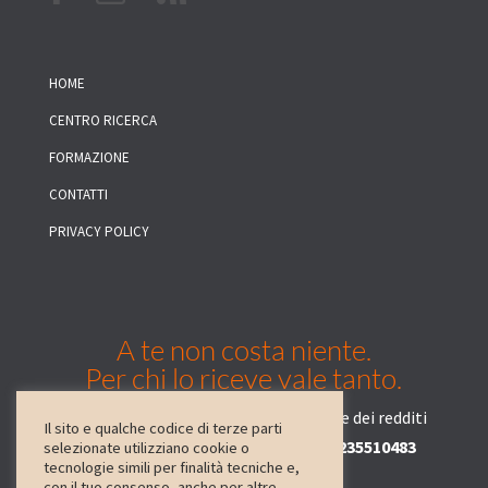
HOME
CENTRO RICERCA
FORMAZIONE
CONTATTI
PRIVACY POLICY
A te non costa niente.
Per chi lo riceve vale tanto.
Basta una firma sulla tua dichiarazione dei redditi
Il sito e qualche codice di terze parti
e l’indicazione del
codice fiscale 05235510483
selezionate utilizziano cookie o
tecnologie simili per finalità tecniche e,
con il tuo consenso, anche per altre