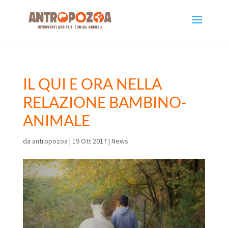
IL QUI E ORA NELLA
RELAZIONE BAMBINO-
ANIMALE
da
antropozoa
|
19 Ott 2017
|
News