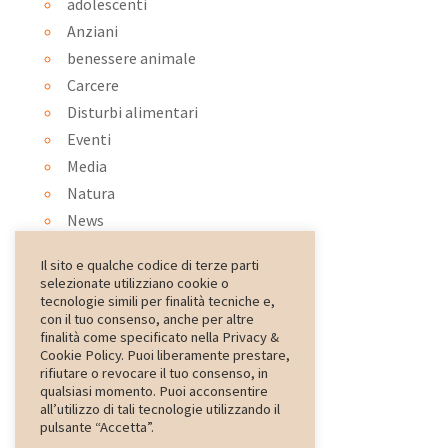
adolescenti
Anziani
benessere animale
Carcere
Disturbi alimentari
Eventi
Media
Natura
News
Ortoterapia
Il sito e qualche codice di terze parti
Ospedale
selezionate utilizziano cookie o
Pet therapy
tecnologie simili per finalità tecniche e,
con il tuo consenso, anche per altre
psiconatura
finalità come specificato nella Privacy &
Rassegna Stampa
Cookie Policy. Puoi liberamente prestare,
rifiutare o revocare il tuo consenso, in
Scuola
qualsiasi momento. Puoi acconsentire
special
all’utilizzo di tali tecnologie utilizzando il
pulsante “Accetta”.