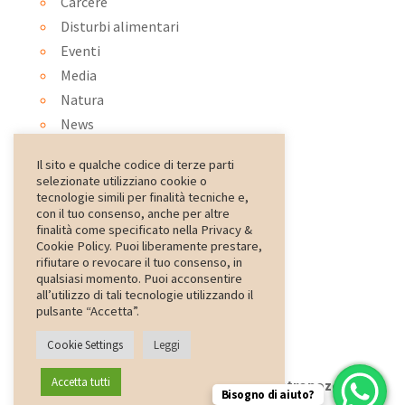
Carcere
Disturbi alimentari
Eventi
Media
Natura
News
Ortoterapia
Il sito e qualche codice di terze parti
Ospedale
selezionate utilizziano cookie o
Pet therapy
tecnologie simili per finalità tecniche e,
con il tuo consenso, anche per altre
psiconatura
finalità come specificato nella Privacy &
Rassegna Stampa
Cookie Policy. Puoi liberamente prestare,
rifiutare o revocare il tuo consenso, in
Scuola
qualsiasi momento. Puoi acconsentire
special
all’utilizzo di tali tecnologie utilizzando il
pulsante “Accetta”.
Cookie Settings
Leggi
Accetta tutti
Web Design
ZonaZero
- Copyright
Antropozoa
Bisogno di aiuto?