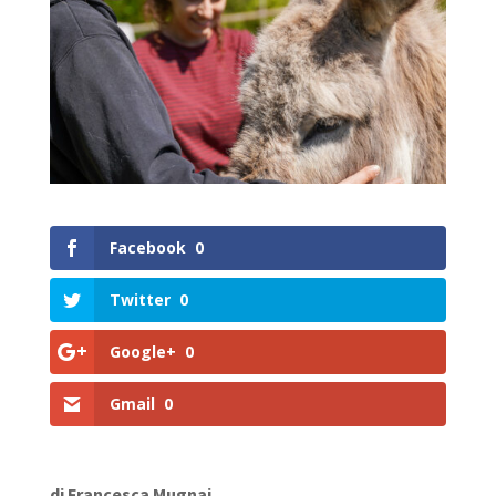
Facebook
0
Twitter
0
Google+
0
Gmail
0
di Francesca Mugnai