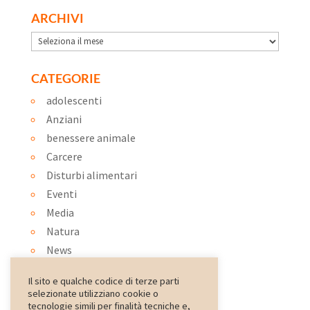
ARCHIVI
Archivi
CATEGORIE
adolescenti
Anziani
benessere animale
Carcere
Disturbi alimentari
Eventi
Media
Natura
News
Ortoterapia
Il sito e qualche codice di terze parti
Ospedale
selezionate utilizziano cookie o
Pet therapy
tecnologie simili per finalità tecniche e,