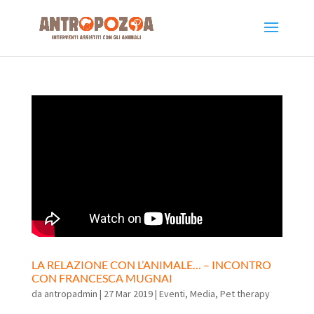
LA RELAZIONE CON L’ANIMALE… – INCONTRO
CON FRANCESCA MUGNAI
da
antropadmin
|
27 Mar 2019
|
Eventi
,
Media
,
Pet therapy