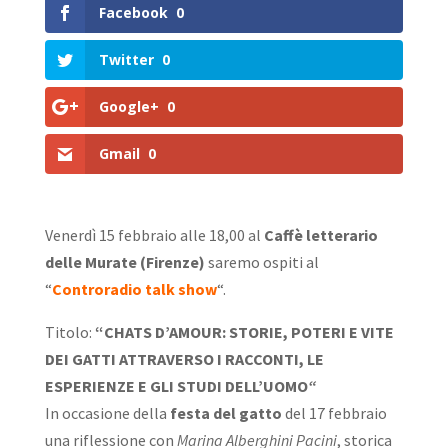
Facebook
0
Twitter
0
Google+
0
Gmail
0
Venerdì 15 febbraio alle 18,00 al
Caffè letterario
delle Murate (Firenze)
saremo ospiti al
“
Controradio talk show
“.
Titolo:
“CHATS D’AMOUR: STORIE, POTERI E VITE
DEI GATTI ATTRAVERSO I RACCONTI, LE
ESPERIENZE E GLI STUDI DELL’UOMO
“
In occasione della
festa del gatto
del 17 febbraio
una riflessione con
Marina Alberghini
Pacini
, storica