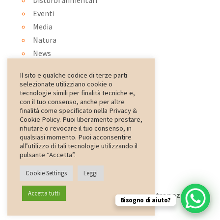
Eventi
Media
Natura
News
Ortoterapia
Il sito e qualche codice di terze parti
Ospedale
selezionate utilizziano cookie o
Pet therapy
tecnologie simili per finalità tecniche e,
con il tuo consenso, anche per altre
psiconatura
finalità come specificato nella Privacy &
Rassegna Stampa
Cookie Policy. Puoi liberamente prestare,
rifiutare o revocare il tuo consenso, in
Scuola
qualsiasi momento. Puoi acconsentire
special
all’utilizzo di tali tecnologie utilizzando il
pulsante “Accetta”.
Cookie Settings
Leggi
Accetta tutti
Web Design
ZonaZero
- Copyright
Antropozoa
Bisogno di aiuto?
2024