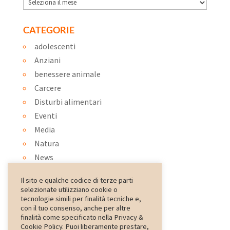
Archivi
CATEGORIE
adolescenti
Anziani
benessere animale
Carcere
Disturbi alimentari
Eventi
Media
Natura
News
Ortoterapia
Il sito e qualche codice di terze parti
Ospedale
selezionate utilizziano cookie o
Pet therapy
tecnologie simili per finalità tecniche e,
con il tuo consenso, anche per altre
psiconatura
finalità come specificato nella Privacy &
Rassegna Stampa
Cookie Policy. Puoi liberamente prestare,