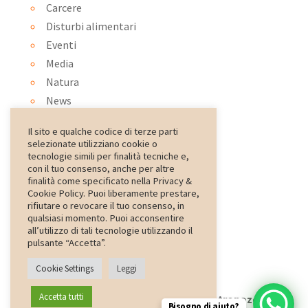
Carcere
Disturbi alimentari
Eventi
Media
Natura
News
Ortoterapia
Il sito e qualche codice di terze parti
Ospedale
selezionate utilizziano cookie o
Pet therapy
tecnologie simili per finalità tecniche e,
con il tuo consenso, anche per altre
psiconatura
finalità come specificato nella Privacy &
Rassegna Stampa
Cookie Policy. Puoi liberamente prestare,
rifiutare o revocare il tuo consenso, in
Scuola
qualsiasi momento. Puoi acconsentire
special
all’utilizzo di tali tecnologie utilizzando il
pulsante “Accetta”.
Cookie Settings
Leggi
Accetta tutti
Web Design
ZonaZero
- Copyright
Antropozoa
Bisogno di aiuto?