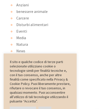
Anziani
benessere animale
Carcere
Disturbi alimentari
Eventi
Media
Natura
News
Ortoterapia
Il sito e qualche codice di terze parti
Ospedale
selezionate utilizziano cookie o
Pet therapy
tecnologie simili per finalità tecniche e,
con il tuo consenso, anche per altre
psiconatura
finalità come specificato nella Privacy &
Rassegna Stampa
Cookie Policy. Puoi liberamente prestare,
rifiutare o revocare il tuo consenso, in
Scuola
qualsiasi momento. Puoi acconsentire
special
all’utilizzo di tali tecnologie utilizzando il
pulsante “Accetta”.